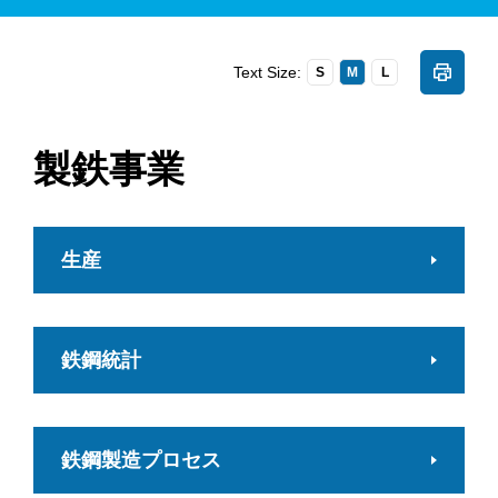
Text Size:
S
M
L
製鉄事業
生産
鉄鋼統計
鉄鋼製造プロセス