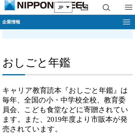
JP
サイト内検索
メニュー
おしごと年鑑
企業情報
企業情報
トップメッセージ
おしごと年鑑
基本情報
デジタルトランスフォーメーション
キャリア教育読本『おしごと年鑑』は
資機材調達
毎年、全国の小・中学校全校、教育委
員会、こども食堂などに寄贈されてい
コーポレート・ガバナンス
ます。また、2019年度より市販本が発
早わかり日本製鉄
売されています。