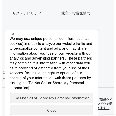
サステナビリティ
株主・投資家情報
採用情報
Newsroom
製鉄所一覧
ご利用にあたって
ソーシャルメディアポリシー
個人情報保護方針
クッキー使用について
お問い合わせ
サイトマップ
日本製
日本製
鉄
（新規ウ
鉄
（新規ウイ
YouTube
インドウ
X公式
ンドウで開
公式ア
で開きま
アカウ
きます）
カウン
す）
ント
ト