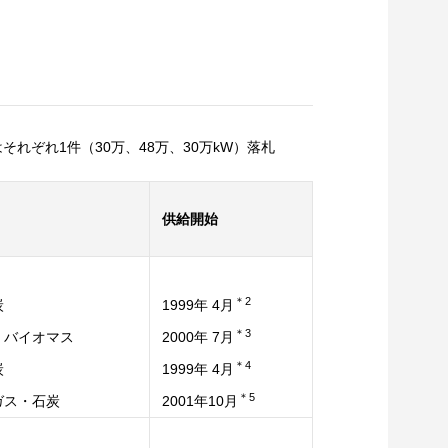
年度はそれぞれ1件（30万、48万、30万kW）落札
供給開始
＊2
炭
1999年 4月
＊3
・バイオマス
2000年 7月
＊4
炭
1999年 4月
＊5
ガス・石炭
2001年10月