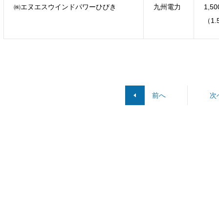
㈱エヌエスウインドパワーひびき
九州電力
1,5
（1.
前へ
次