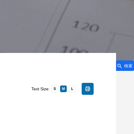
検索
Text Size:
S
M
L