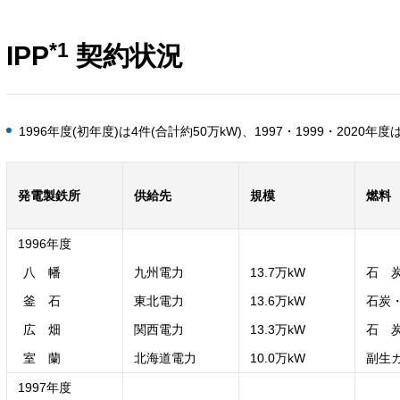
*1
IPP
契約状況
1996年度(初年度)は4件(合計約50万kW)、1997・1999・2020
発電製鉄所
供給先
規模
燃料
1996年度
八 幡
九州電力
13.7万kW
石 
釜 石
東北電力
13.6万kW
石炭
広 畑
関西電力
13.3万kW
石 
室 蘭
北海道電力
10.0万kW
副生
1997年度