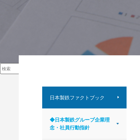
検索キーワード入力
日本製鉄ファクトブック
◆日本製鉄グループ企業理
念・社員行動指針