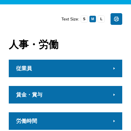
Text Size:
S
M
L
人事・労働
従業員
賃金・賞与
労働時間