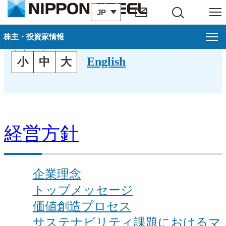
JP
サイト内検索
メニュー
IRサイトマップ
株主・投資家情報
文字の大きさ
English
小
中
大
経営方針
企業理念
トップメッセージ
価値創造プロセス
サステナビリティ課題におけるマ