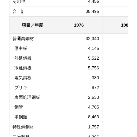
その他
4,456
合 計
35,495
3
項目／年度
1976
1985
普通鋼鋼材
32,340
2
厚中板
4,145
熱延鋼板
5,522
冷延鋼板
5,756
電気鋼板
380
ブリキ
872
表面処理鋼板
2,533
鋼管
4,705
条鋼類
8,463
特殊鋼鋼材
1,757