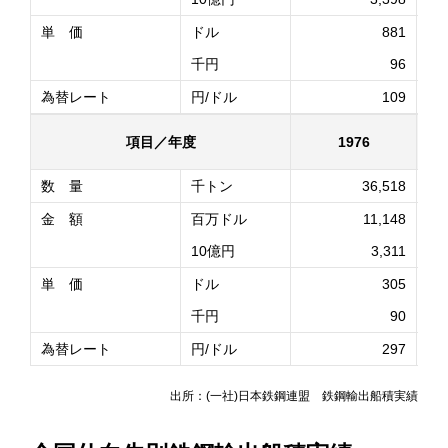
単 価
ドル
881
千円
96
為替レート
円/ドル
109
項目／年度
1976
数 量
千トン
36,518
金 額
百万ドル
11,148
10億円
3,311
単 価
ドル
305
千円
90
為替レート
円/ドル
297
出所：(一社)日本鉄鋼連盟 鉄鋼輸出船積実績