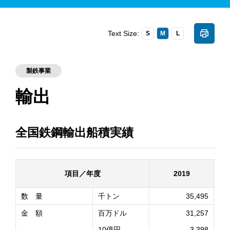
Text Size:
S
M
L
製鉄事業
輸出
全国鉄鋼輸出船積実績
項目／年度
2019
数 量
千トン
35,495
金 額
百万ドル
31,257
10億円
3,398