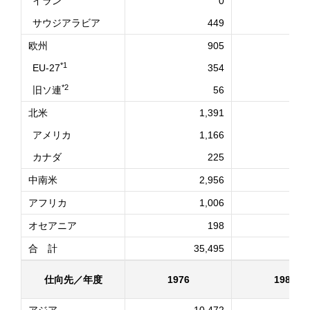
イラン
0
サウジアラビア
449
欧州
905
*1
EU-27
354
*2
旧ソ連
56
北米
1,391
アメリカ
1,166
カナダ
225
中南米
2,956
アフリカ
1,006
オセアニア
198
合 計
35,495
3
仕向先／年度
1976
1985