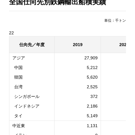
全国仕向先別鉄鋼輸出船積実績
単位：千トン
22
仕向先／年度
2019
2020
アジア
27,909
2
中国
5,212
韓国
5,620
台湾
2,525
シンガポール
372
インドネシア
2,186
タイ
5,149
中近東
1,131