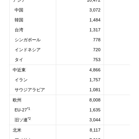
アジア
10,472
1
中国
3,072
1
韓国
1,484
台湾
1,317
シンガポール
778
インドネシア
720
タイ
753
中近東
4,866
イラン
1,757
サウジアラビア
1,081
欧州
8,008
*1
EU-27
1,635
*2
旧ソ連
3,044
北米
8,117