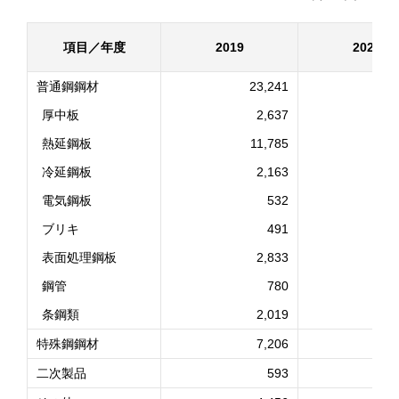
項目／年度
2019
2020
普通鋼鋼材
23,241
2
厚中板
2,637
熱延鋼板
11,785
1
冷延鋼板
2,163
電気鋼板
532
ブリキ
491
表面処理鋼板
2,833
鋼管
780
条鋼類
2,019
特殊鋼鋼材
7,206
二次製品
593