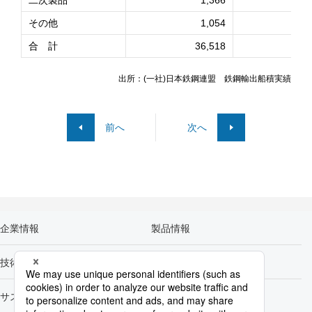
二次製品
1,366
その他
1,054
合 計
36,518
3
出所：(一社)日本鉄鋼連盟 鉄鋼輸出船積実績
前へ
次へ
企業情報
製品情報
技術開発
カーボンニュートラル
サステナビリティ
株主・投資家情報