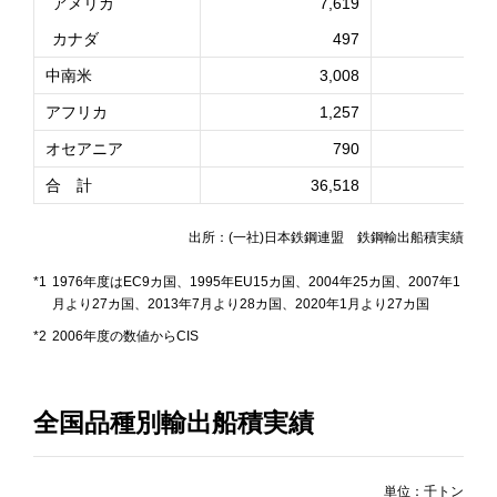
アメリカ
7,619
カナダ
497
中南米
3,008
アフリカ
1,257
オセアニア
790
合 計
36,518
3
出所：(一社)日本鉄鋼連盟 鉄鋼輸出船積実績
*1
1976年度はEC9カ国、1995年EU15カ国、2004年25カ国、2007年1
月より27カ国、2013年7月より28カ国、2020年1月より27カ国
*2
2006年度の数値からCIS
全国品種別輸出船積実績
単位：千トン