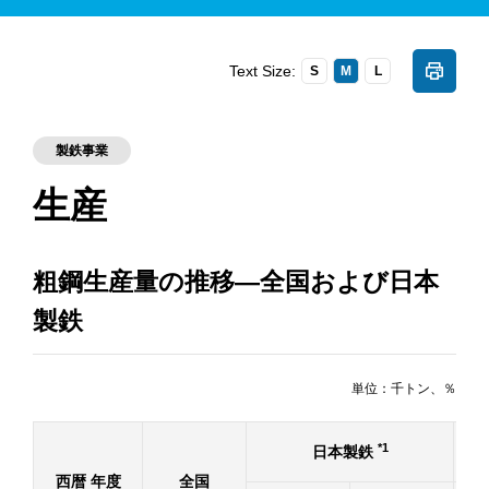
Text Size:
S
M
L
製鉄事業
生産
粗鋼生産量の推移―全国および日本
製鉄
単位：千トン、％
*1
日本製鉄
西暦 年度
全国