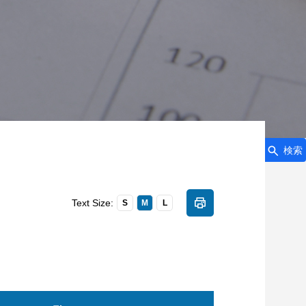
検索
Text Size:
S
M
L