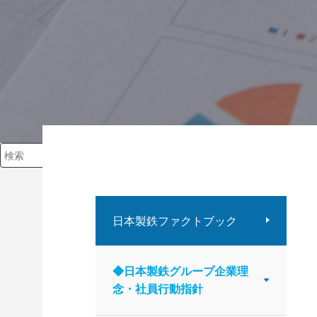
検索キーワード入力
日本製鉄ファクトブック
◆日本製鉄グループ企業理
念・社員行動指針