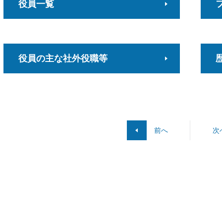
役員一覧
役員の主な社外役職等
前へ
次