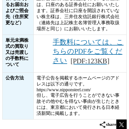
るお届出お
は、口座のある証券会社にお願いいたし
よびご照会
ます。証券会社に口座を開設されていな
先（住所変
い株主様は、三井住友信託銀行株式会社
更など）
（連絡先は上記株主名簿管理人事務取扱
場所と同じ）にお願いいたします。
単元未満株
手数料については、こ
式の買取り
ちらのPDFをご覧くだ
又は売渡し
の手数料に
さい
[PDF:123KB]
ついて
公告方法
電子公告を掲載するホームページのアド
レスは以下の通りです。
https://www.nipponsteel.com/
但し、電子広告を行うことができない事
故その他やむを得ない事由が生じたとき
には、東京都において発行される日本経
済新聞に掲載します。
share