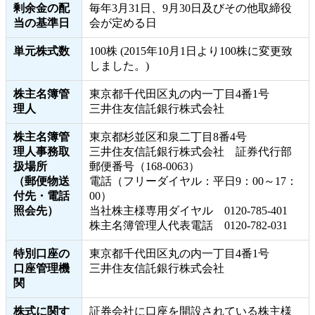
剰余金の配
毎年3月31日、9月30日及びその他取締役
IRサイトマップ
当の基準日
会が定める日
IRカレンダー
単元株式数
100株 (2015年10月1日より100株に変更致
しました。)
IRに関するよくあるご質問
株主名簿管
東京都千代田区丸の内一丁目4番1号
理人
三井住友信託銀行株式会社
IRサイトの使い方
株主名簿管
東京都杉並区和泉二丁目8番4号
理人事務取
三井住友信託銀行株式会社 証券代行部
扱場所
郵便番号（168-0063）
（郵便物送
電話（フリーダイヤル：平日9：00～17：
付先・電話
00）
照会先）
当社株主様専用ダイヤル 0120-785-401
株主名簿管理人代表電話 0120-782-031
特別口座の
東京都千代田区丸の内一丁目4番1号
口座管理機
三井住友信託銀行株式会社
関
株式に関す
証券会社に口座を開設されている株主様