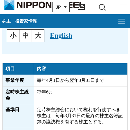
JP
サイト内検索
メニュー
株式手続のご案内
株主・投資家情報
文字の大きさ
English
小
中
大
株主・投資家情報
経営方針
財務・業績について
項目
内容
IR資料室
事業年度
毎年4月1日から翌年3月31日まで
定時株主総
毎年6月
株式・債券情報
会
個人投資家の皆様へ
基準日
定時株主総会において権利を行使すべき
株主は、毎年3月31日の最終の株主名簿記
IRトピックス
録の議決権を有する株主とする。