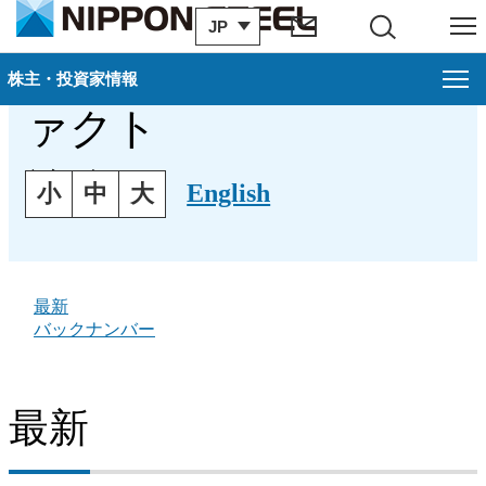
JP
サイト内検索
メニュー
アディショナル・フ
株主・投資家情報
ァクト
株主・投資家情報
文字の大きさ
経営方針
English
小
中
大
財務・業績について
IR資料室
最新
バックナンバー
株式・債券情報
個人投資家の皆様へ
最新
IRトピックス