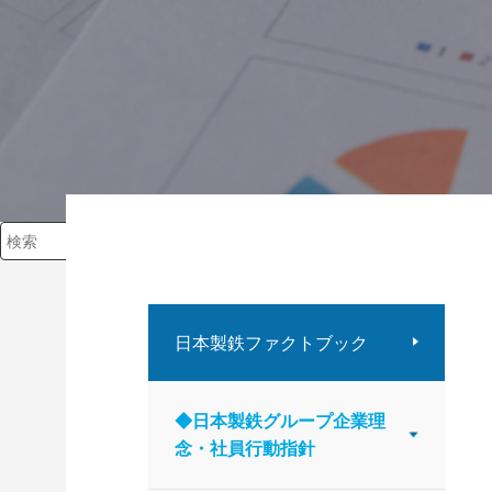
検索キーワード入力
日本製鉄ファクトブック
◆日本製鉄グループ企業理
念・社員行動指針