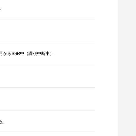
。
9月からSSR中（課税中断中）。
。
始。