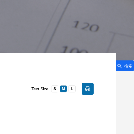
検索
Text Size:
S
M
L