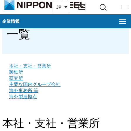
JP
サイト内検索
メニュー
拠点・グループ会社
企業情報
企業情報
閉じ
一覧
基本情報
会社概要
企業理念
本社・支社・営業所
製鉄所
研究所
日本製鉄グループ事業内容
主要な国内グループ会社
海外事務所 等
沿革
海外製造拠点
役員
本社・支社・営業所
組織