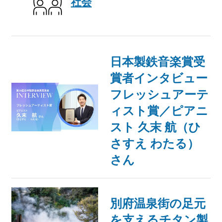
社会
日本製鉄音楽賞受
賞者インタビュー
フレッシュアーテ
ィスト賞／ピアニ
スト 久末 航（ひ
さすえ わたる）
さん
別府温泉街の足元
を支えるチタン製