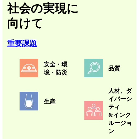
社会の実現に
向けて
重要課題
安全・環
品質
境・防災
人材、ダ
イバーシ
生産
ティ
&インク
ルージョ
ン