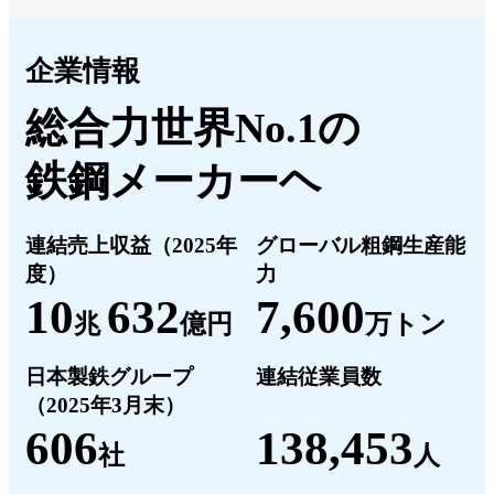
企業情報
総合力世界No.1の
鉄鋼メーカーヘ
連結売上収益（2025年
グローバル粗鋼生産能
度）
力
10
632
7,600
兆
億円
万トン
日本製鉄グループ
連結従業員数
（2025年3月末）
606
138,453
社
人