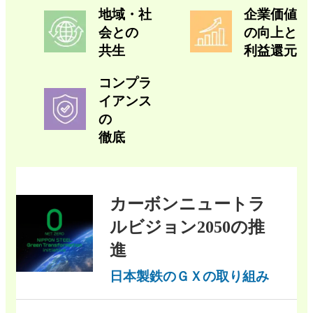
地域・社
企業価値
会との
の向上と
共生
利益還元
コンプラ
イアンス
の
徹底
カーボンニュートラ
ルビジョン2050の推
進
日本製鉄のＧＸの取り組み