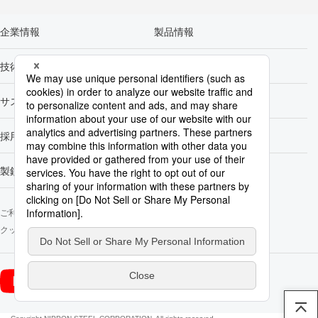
日鉄鋼管㈱
東京都千代田区有楽町１－１－３ 東
20
企業情報
製品情報
京宝塚ビル12階
TEL.
03-6758-0275
技術開発
カーボンニュートラル
黒崎播磨㈱
福岡県北九州市八幡西区東浜町１－１
19
サステナビリティ
株主・投資家情報
TEL.
093-622-7224
採用情報
Newsroom
日鉄テックスエンジ㈱
東京都千代田区丸の内２－５－２
19
TEL.
03-6860-6600
製鉄所一覧
日鉄ステンレス㈱
東京都千代田区丸の内１－８－２
20
ご利用にあたって
ソーシャルメディアポリシー
個人情報保護方針
TEL.
03-6841-4800
クッキー使用について
お問い合わせ
サイトマップ
日鉄物流㈱
東京都中央区日本橋１－１３－１ 日
20
日本製鉄
鉄日本橋ビル
日本製鉄
YouTube
（新規ウインドウで開きます）
（新規ウインドウで開きます）
X公式アカウント
TEL.
03-3241-6400
公式アカウント