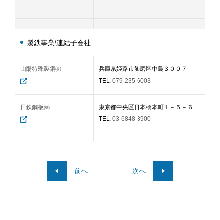
会社名
本店所在地
製鉄事業/連結子会社
山陽特殊製鋼㈱
兵庫県姫路市飾磨区中島３００７
19
TEL.
079-235-6003
日鉄鋼板㈱
東京都中央区日本橋本町１－５－６
19
TEL.
03-6848-3900
大阪製鐵㈱
大阪府大阪市中央区道修町３－６－１
19
京阪神御堂筋ビル11階
TEL.
06-6204-0300
前へ
次へ
日鉄建材㈱
東京都千代田区外神田４－１４－１
19
TEL.
03-6625-6000