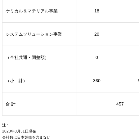
ケミカル＆マテリアル事業
18
システムソリューション事業
20
（全社共通・調整額）
0
（小 計）
360
合 計
457
注：
2023年3月31日現在
会社数は日本製鉄を含まない