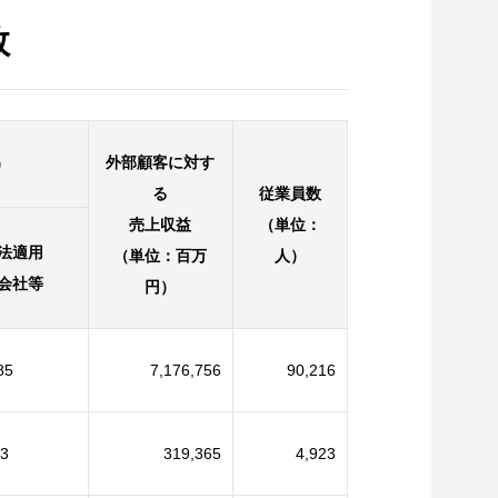
数
外部顧客に対す
）
る
従業員数
売上収益
（単位：
法適用
（単位：百万
人）
会社等
円）
85
7,176,756
90,216
3
319,365
4,923