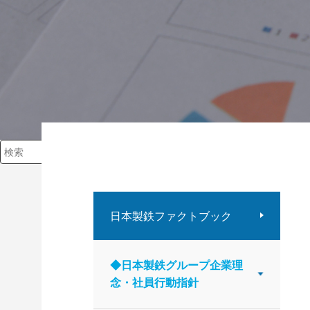
検索キーワード入力
日本製鉄ファクトブック
◆日本製鉄グループ企業理
念・社員行動指針