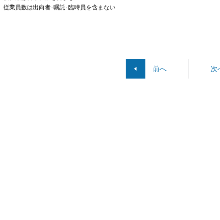
従業員数は出向者･嘱託･臨時員を含まない
前へ
次