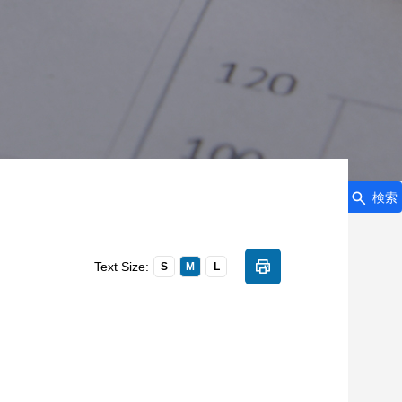
検索
Text Size:
S
M
L