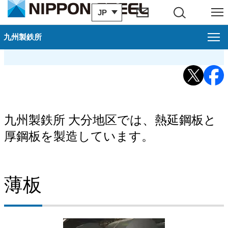
JP
サイト内検索
メニュー
製品紹介（大分地区）
九州製鉄所
九州製鉄所
お知らせ一覧
八幡地区案内
九州製鉄所 大分地区では、熱延鋼板と
厚鋼板を製造しています。
大分地区案内
ISO登録証・JIS認証書（九州製鉄所）
薄板