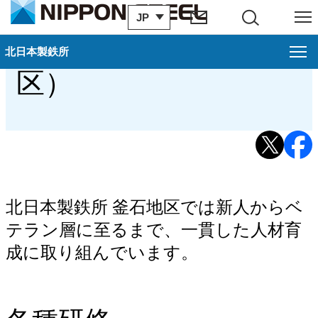
JP
サイト内検索
メニュー
諸制度紹介（釜石地
北日本製鉄所
北日本製鉄所
閉じ
区）
釜石地区案内
概要（釜石地区）
過去のお知らせ
歴史・沿革（釜石地区）
北日本製鉄所 釜石地区では新人からベ
アクセス・地図（釜石地区）
テラン層に至るまで、一貫した人材育
成に取り組んでいます。
官公庁・地域団体（釜石地区）
環境への取り組み（釜石地区）