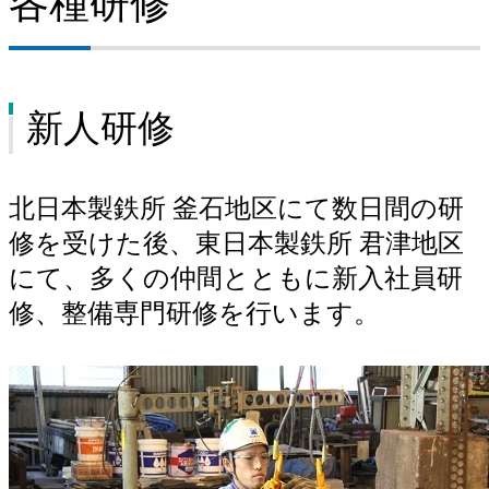
各種研修
地域・社会貢献（釜石地区）
採用情報（釜石地区）
新人研修
製品紹介（釜石地区）
ISO登録証・JIS認証書（釜石地区）
北日本製鉄所 釜石地区にて数日間の研
修を受けた後、東日本製鉄所 君津地区
にて、多くの仲間とともに新入社員研
修、整備専門研修を行います。