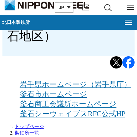
JP
サイト内検索
メニュー
官公庁・地域団体（釜
北日本製鉄所
石地区）
北日本製鉄所
お知らせ一覧
過去のお知らせ
室蘭地区案内
岩手県ホームページ（岩手県庁）
釜石市ホームページ
釜石地区案内
釜石商工会議所ホームページ
釜石シーウェイブスRFC公式HP
トップページ
製鉄所一覧