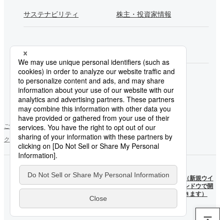
サステナビリティ
株主・投資家情報
採用情報
Newsroom
製鉄所一覧
ご利用にあたって
ソーシャルメディアポリシー
個人情報保護方針
クッキー使用について
お問い合わせ
サイトマップ
日本製
日本製
鉄
（新規ウ
鉄
（新規ウイ
YouTube
インドウ
X公式
ンドウで開
公式ア
で開きま
アカウ
きます）
カウン
す）
ント
ト