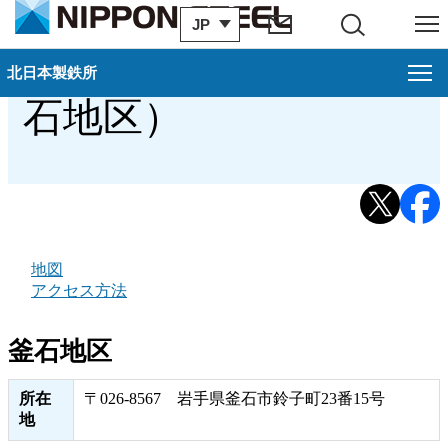
JP
サイト内検索
メニュー
アクセス・地図（釜
北日本製鉄所
石地区）
北日本製鉄所
お知らせ一覧
過去のお知らせ
室蘭地区案内
地図
アクセス方法
釜石地区案内
釜石地区
所在
〒026-8567 岩手県釜石市鈴子町23番15号
地