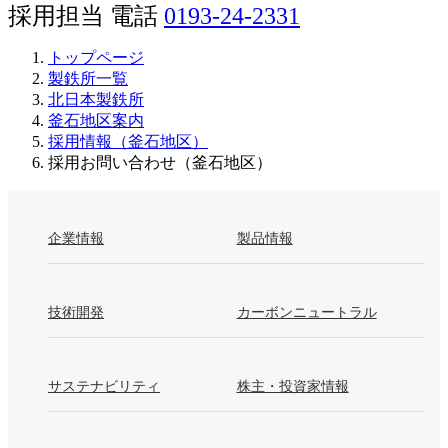
採用担当 電話
0193-24-2331
地域・社会貢献（釜石地区）
トップページ
採用情報（釜石地区）
製鉄所一覧
北日本製鉄所
製品紹介（釜石地区）
釜石地区案内
採用情報（釜石地区）
採用お問い合わせ（釜石地区）
ISO登録証・JIS認証書（釜石地区）
企業情報
製品情報
技術開発
カーボンニュートラル
サステナビリティ
株主・投資家情報