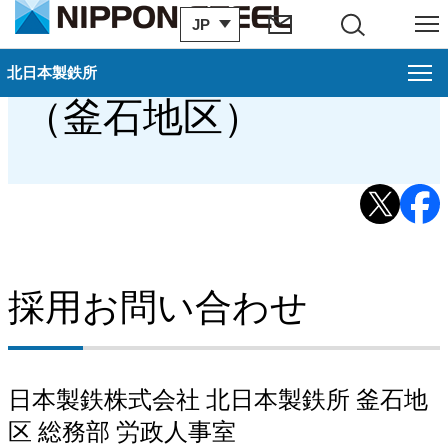
JP
サイト内検索
メニュー
採用お問い合わせ
北日本製鉄所
北日本製鉄所
閉じ
（釜石地区）
釜石地区案内
概要（釜石地区）
過去のお知らせ
歴史・沿革（釜石地区）
採用お問い合わせ
アクセス・地図（釜石地区）
官公庁・地域団体（釜石地区）
日本製鉄株式会社 北日本製鉄所 釜石地
環境への取り組み（釜石地区）
区 総務部 労政人事室