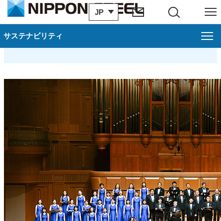
JP
サイト内検索
メニュー
日本製鉄混声合唱団
サステナビリティ
サステナビリティ
る
閉じ
教育支援、スポーツ・文化支援を中心とした社会貢献活動
戻る
スポーツ支援
音楽支援
ものづくり・環境教育
各事業所等の活動内容
社外団体・NGOとの連携