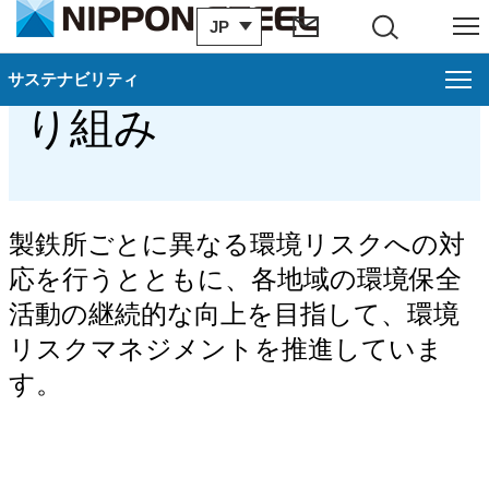
JP
サイト内検索
メニュー
製鉄所の環境への取
サステナビリティ
サステナビリティ
る
閉じ
り組み
環境
戻る
日本製鉄の環境経営
製鉄所ごとに異なる環境リスクへの対
気候変動への対応
応を行うとともに、各地域の環境保全
循環型社会構築への貢献
活動の継続的な向上を目指して、環境
リスクマネジメントを推進していま
環境リスクマネジメントの推進
す。
生物多様性保全への取り組み
環境リレーション活動