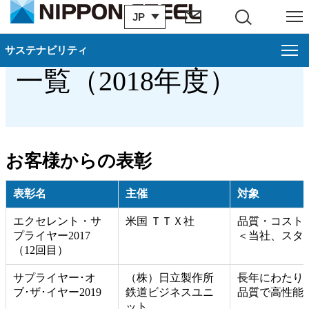
JP
サイト内検索
メニュー
社外からの主な表彰
サステナビリティ
一覧（2018年度）
サステナビリティ
日本製鉄グループのSDGsへの貢献
株主・投資家とともに
お客様からの表彰
サステナビリティ トピックス
表彰名
主催
対象
各種レポート
エクセレント・サ
米国 ＴＴＸ社
品質・コスト･
プライヤー2017
＜当社、スタ
（12回目）
GRIガイドライン対照表
サプライヤー･オ
（株）日立製作所
長年にわたり
サステナビリティ課題におけるマテリアリティ
ブ･ザ･イヤー2019
鉄道ビジネスユニ
品質で高性能
ット