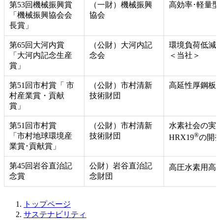
第53回機械振興賞
（一財）機械振興
高効率･軽量
「機械振興協会会
協会
長賞」
第65回大河内賞
（公財）大河内記
環境負荷低減
「大河内記念生産
念会
＜当社＞
賞」
第51回市村賞「 市
（公財）市村清新
高延性厚鋼板
村産業賞・貢献
技術財団
賞」
第51回市村賞
（公財）市村清新
水素社会の実
®
「市村地球環境産
技術財団
HRX19
の開
業賞･貢献賞」
第45回岩谷直治記
公財）岩谷直治記
高圧水素用高強
念賞
念財団
トップページ
サステナビリティ