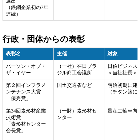
選出
（鉄鋼企業初の7年
連続）
行政・団体からの表彰
表彰名
主催
対象
パーソン・オブ・
（一社）在日ブラ
日伯ビジネス
ザ・イヤー
ジル商工会議所
＜当社社長＞
第２回インフラメ
国土交通省など
明治初期に建
ンテナンス大賞
（チタン箔に
「優秀賞」
第34回素形材産業
（一財）素形材セ
量産二輪車向
技術賞
ンター
「素形材センター
会長賞」