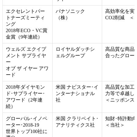
安全・環境・防災
エクセレントパー
パナソニック
高効率化を実
トナーズミーティ
（株）
CO2削減 ＜
品質
ング
2018年ECO・VC賞
生産
金賞（9年連続）
ウェルズ エクイプ
ロイヤルダッチシ
高品質な商品
人的資本
メント サプライヤ
ェルグループ
合ったグロー
ー
地域・社会との共生
オブ ザ イヤー アワ
ード
コーポレート・ガバナンス
2018年ダイヤモン
米国 ナビスター･イ
高品質な加工
ド･サプライヤー･
ンターナショナル
力等で卓越し
社外からの表彰
アワード（2年連
社
＜ニッポンス
続）
発見！製鉄所のプラスチックリサイクル
グローバル･イノベ
米国 クラリベイト･
知財･特許動
ーター･2018-19
アナリティクス社
＜当社＞
世界トップ100社に