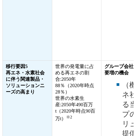
移行要因5
世界の発電量に占
グループ会社
再エネ・水素社会
める再エネの割
要増の機会
に伴う関連製品・
合:2050年
（
ソリューションニ
88％（2020年時点
ーズの高まり
28％）
ネ
世界の水素生
る
産:2050年490百万
t（2020年時点90百
プ
※2
万t）
リ
提