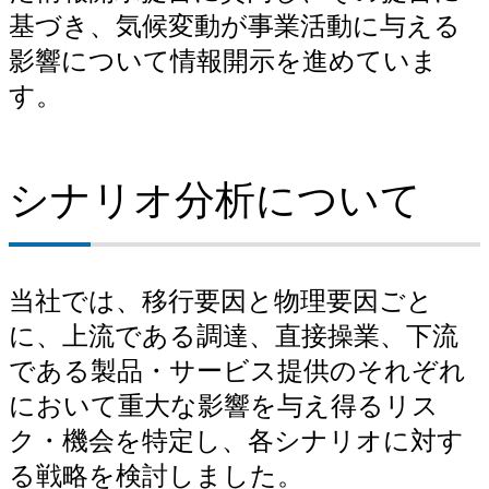
「スチール缶＝鉄」の地球にやさしい話
基づき、気候変動が事業活動に与える
影響について情報開示を進めていま
す。
シナリオ分析について
当社では、移行要因と物理要因ごと
に、上流である調達、直接操業、下流
である製品・サービス提供のそれぞれ
において重大な影響を与え得るリス
ク・機会を特定し、各シナリオに対す
る戦略を検討しました。