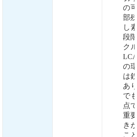
の
部
し
段
ク
LC
の
は
あ
でも
点
重
き
こ