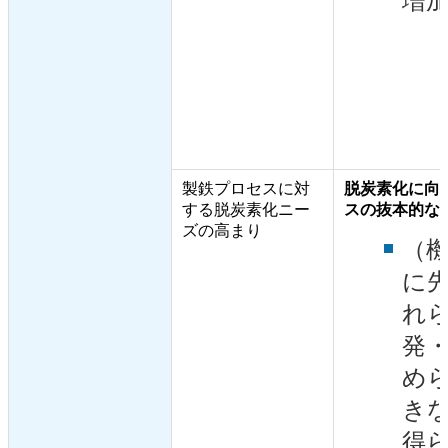
増
製鉄プロセスに対
脱炭素化に向
する脱炭素化ニー
スの抜本的な
ズの高まり
（
に
れ
発
め
き
得