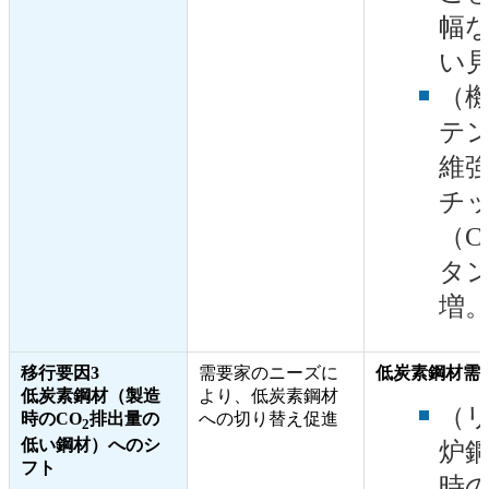
幅
い
（
テ
維
チ
（C
タ
増
移行要因3
需要家のニーズに
低炭素鋼材需
低炭素鋼材（製造
より、低炭素鋼材
（
時のCO
排出量の
への切り替え促進
2
低い鋼材）へのシ
炉
フト
時の