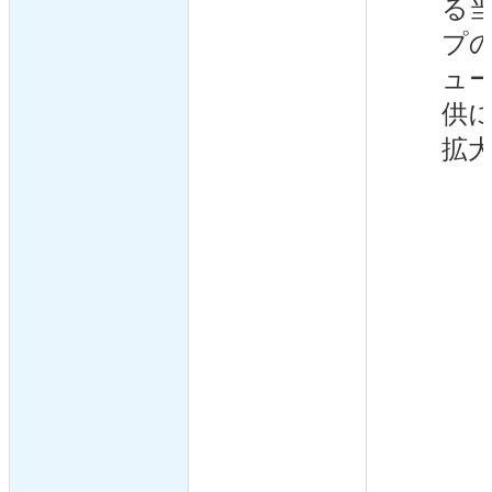
る
プ
ュ
供
拡