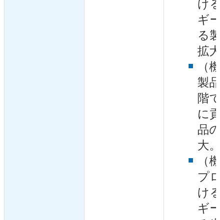
け
ギ
る
拡
（
製
階
に
品
大
（
プ
け
ギ