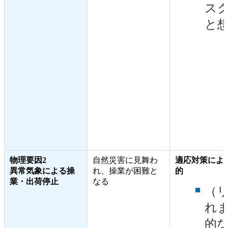
ス
と
物理要因2
自然災害に見舞わ
適応対策によ
異常気象による操
れ、操業が困難と
的
業・出荷停止
なる
（
れ
的な