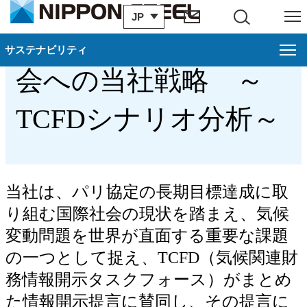
JP
サイト内検索
メニュー
気候関連リスク・機
サステナビリティ
サステナビリティ
る
閉じ
会への当社戦略 ～
環境
戻る
TCFDシナリオ分析～
日本製鉄の環境経営
気候変動への対応
循環型社会構築への貢献
当社は、パリ協定の長期目標達成に取
り組む国際社会の現状を踏まえ、気候
環境リスクマネジメントの推進
変動問題を世界が直面する重要な課題
生物多様性保全への取り組み
の一つとして捉え、TCFD（気候関連財
務情報開示タスクフォース）がまとめ
環境リレーション活動
た情報開示提言に賛同し、その提言に