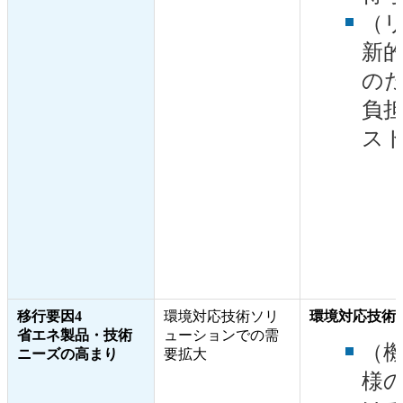
（
新
の
負
ス
移行要因4
環境対応技術ソリ
環境対応技術
省エネ製品・技術
ューションでの需
（
ニーズの高まり
要拡大
様