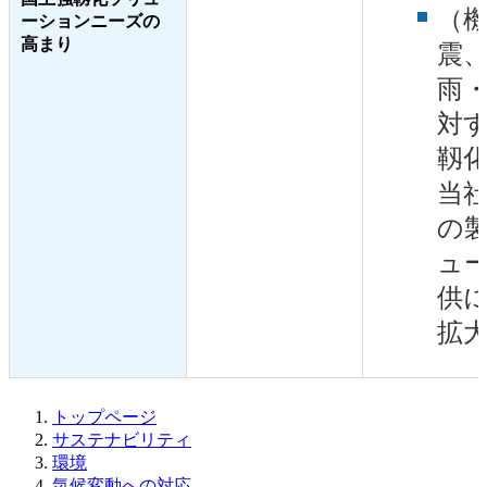
（
ーションニーズの
高まり
震
雨
対
靱
当
の
ュ
供
拡
トップページ
サステナビリティ
環境
気候変動への対応