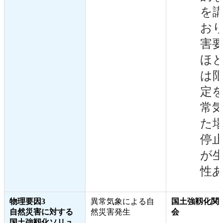
を
お
害
ほ
は
定
常
た
停
が
性
物理要因3
異常気象による自
国土強靱化関
自然災害に対する
然災害発生
会
国土強靱化ソリュ