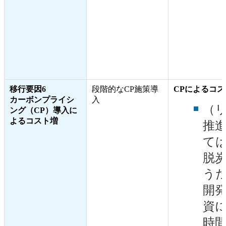
移行要因6
段階的なCP施策導
CPによるコ
カーボンプライシ
入
（リ
ング（CP）導入に
よるコスト増
推
て
脱
う
開
資
時