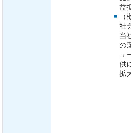
益
（
社
当
の
ュ
供
拡