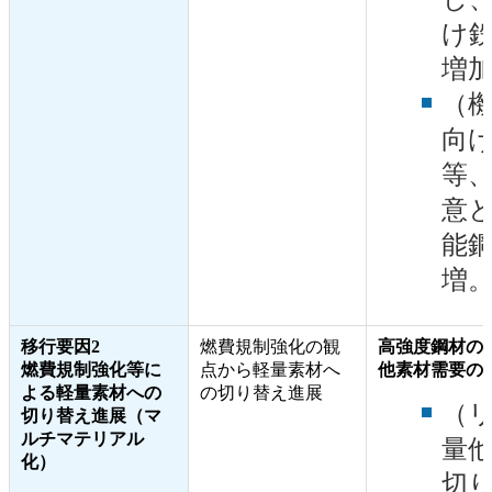
け
増
（機
向
等
意
能
増
移行要因2
燃費規制強化の観
高強度鋼材の
燃費規制強化等に
点から軽量素材へ
他素材需要の
よる軽量素材への
の切り替え進展
（
切り替え進展（マ
ルチマテリアル
量
化）
切