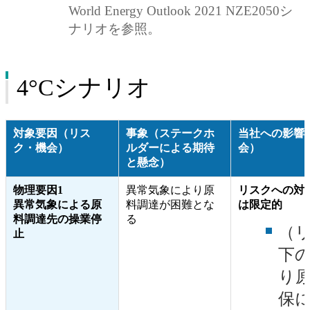
World Energy Outlook 2021 NZE2050シ
ナリオを参照。
4°Cシナリオ
対象要因（リス
事象（ステークホ
当社への影響
ク・機会）
ルダーによる期待
会）
と懸念）
物理要因1
異常気象により原
リスクへの対
異常気象による原
料調達が困難とな
は限定的
料調達先の操業停
る
（
止
下
り
保