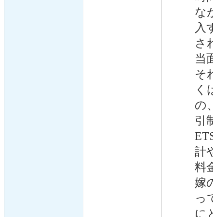
なが
入
さ
当
そ
く
の
引制
ET
計
料
嫁
っ
に