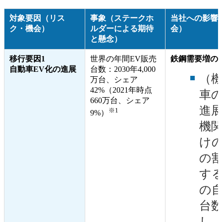
対象要因（リス
事象（ステークホ
当社への影響
ク・機会）
ルダーによる期待
会）
と懸念）
移行要因1
世界の年間EV販売
鉄鋼需要増の
自動車EV化の進展
台数：2030年4,000
（
万台、シェア
42%（2021年時点
車
660万台、シェア
進
※1
9%）
機
け
の
す
の
台
し