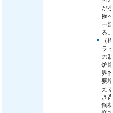
が
鋼
一
る
（
ラ
の
炉
界
要
え
き
鋼