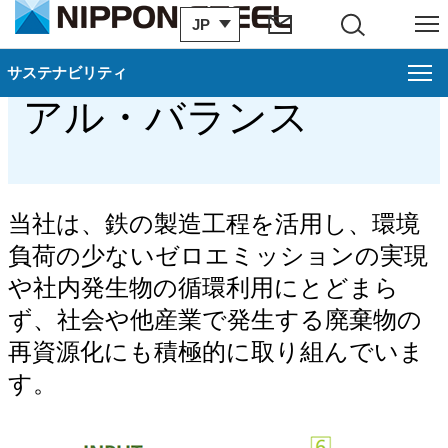
JP
サイト内検索
メニュー
エネルギー・マテリ
サステナビリティ
サステナビリティ
る
閉じ
アル・バランス
環境
戻る
日本製鉄の環境経営
当社は、鉄の製造工程を活用し、環境
気候変動への対応
負荷の少ないゼロエミッションの実現
循環型社会構築への貢献
や社内発生物の循環利用にとどまら
ず、社会や他産業で発生する廃棄物の
環境リスクマネジメントの推進
再資源化にも積極的に取り組んでいま
生物多様性保全への取り組み
す。
環境リレーション活動