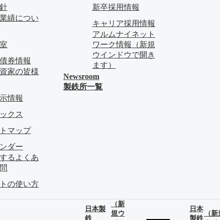
針
新卒採用情報
業績につい
キャリア採用情報
アルムナイネット
料室
ワーク情報
（新規
ウインドウで開き
債券情報
ます）
資家の皆様
Newsroom
製鉄所一覧
示情報
ピックス
イトマップ
レンダー
関するよくあ
問
イトの使い方
（新
日本製
日本
規ウ
（新
鉄
製鉄