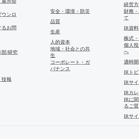
・展示会
経営方
安全・環境・防災
財務・
ダウンロ
て
品質
するお問
IR資
生産
株式・
人的資本
個人投
地域・社会との共
へ
部/研究
生
適時開
コーポレート・ガ
バナンス
IRト
・技報
IRサ
IRカ
IRに
るご質
IRサ