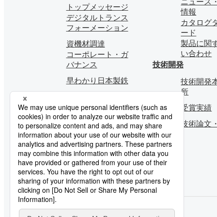
ニュース
トップメッセージ
情報
デジタルトランス
カタログ
フォーメーション
ード
製品に関
資機材調達
い合わせ
コーポレート・ガ
バナンス
技術開発
早わかり日本製鉄
技術開発本
所
受賞実績
技術論文