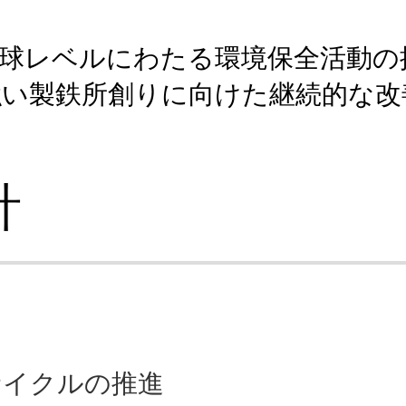
関連会社・官公庁・
球レベルにわたる環境保全活動の
環境への取り組み（
強い製鉄所創りに向けた継続的な改
地域・社会貢献（名
採用情報（名古屋製
針
製品紹介（名古屋製
ISO登録証・JIS認
周辺地域のご案内（
サイクルの推進