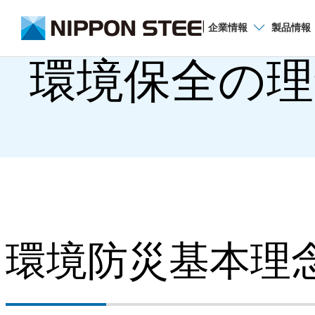
企業
情報
製品
情報
環境保全の理
名古屋製鉄所
お知らせ一覧
過去のお知らせ
環境防災基本理
名古屋製鉄所案内