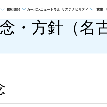
技術開発
サステナビリティ
株主・
サイト内検索
カーボンニュートラル
念・方針（名
名古屋製鉄所
名古屋製鉄所案内
概要（名古屋製鉄所
歴史・沿革（名古屋
念
工場見学のご案内（
アクセス・地図（名