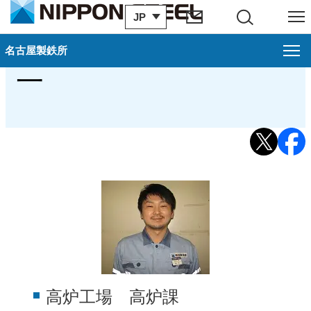
JP
サイト内検索
メニュー
2011年入社 緒方 浩
名古屋製鉄所
名古屋製鉄所
る
閉じ
一
採用情報（名古屋製鉄所）
戻る
新卒募集要項（名古屋製鉄所）
中途募集要項（名古屋製鉄所）
キャリア登録募集中（名古屋製鉄所）
先輩社員の声（名古屋製鉄所）
福利厚生（名古屋製鉄所）
諸制度紹介（名古屋製鉄所）
高炉工場 高炉課