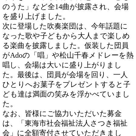
のうた」など全14曲が披露され、会場
を盛り上げました。
次に登場した吹奏楽団は、今年話題に
なった歌や子どもから大人まで楽しめ
る楽曲を披露しました。仮装した団員
がAdoの「唱」や松山千春メドレーを熱
唱し、会場は大いに盛り上がりまし
た。最後は、団員が会場を回り、一人
ひとりへお菓子をプレゼントすると子
ども達は満面の笑みを浮かべていまし
た。
なお、皆様にご協力いただいた募金
は、「東海市社会福祉法人さつき福祉
会」に全額寄付させていただきまし