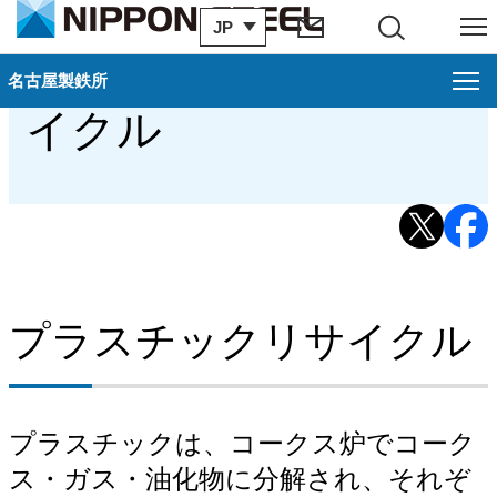
JP
サイト内検索
メニュー
名古屋製鉄所のリサ
名古屋製鉄所
名古屋製鉄所
閉じ
イクル
名古屋製鉄所案内
概要（名古屋製鉄所）
歴史・沿革（名古屋製鉄所）
工場見学のご案内（名古屋製鉄所）
プラスチックリサイクル
アクセス・地図（名古屋製鉄所）
関連会社・官公庁・その他団体（名古屋製鉄所）
プラスチックは、コークス炉でコーク
環境への取り組み（名古屋製鉄所）
ス・ガス・油化物に分解され、それぞ