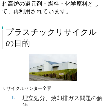
れ高炉の還元剤・燃料・化学原料とし
地域・社会貢献（名古屋製鉄所）
て、再利用されています。
採用情報（名古屋製鉄所）
製品紹介（名古屋製鉄所）
プラスチックリサイクル
ISO登録証・JIS認証書（名古屋製鉄所）
の目的
周辺地域のご案内（名古屋製鉄所）
リサイクルセンター全景
1
埋立処分、焼却排ガス問題の解
決