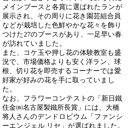
メインブースと各賞に選ばれたランが
展示され、その周りに花き園芸組合員
などが栽培した色鮮やかな花々を飾り
つけた27のブースがあり、一足早い春
が訪れていました。
また、コケ玉や押し花の体験教室も盛
況で、市場価格よりも安く洋ラン、球
根、切り花を即売するコーナーでは愛
好家が好みの花を手に取っていまし
た。
なお、フラワーコンテストの「新日鐵
住金㈱名古屋製鐵所長賞」には、大橋
将人さんのデンドロビウム「ファンシ
ーエンジェル リセ」が選ばれました。