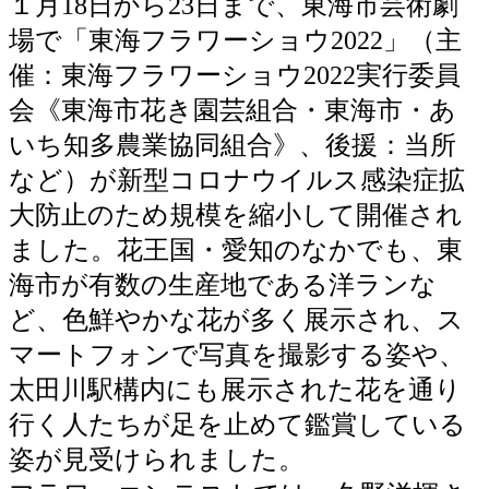
１月18日から23日まで、東海市芸術劇
場で「東海フラワーショウ2022」（主
催：東海フラワーショウ2022実行委員
会《東海市花き園芸組合・東海市・あ
いち知多農業協同組合》、後援：当所
など）が新型コロナウイルス感染症拡
大防止のため規模を縮小して開催され
ました。花王国・愛知のなかでも、東
海市が有数の生産地である洋ランな
ど、色鮮やかな花が多く展示され、ス
マートフォンで写真を撮影する姿や、
太田川駅構内にも展示された花を通り
行く人たちが足を止めて鑑賞している
姿が見受けられました。