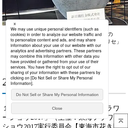
「当所長賞」に選ばれた大橋将人さんの
デンドロビウム「ファンシーエンジェル リセ」
東海フラワーショウへ戻る
2017年
１月21、22日の２日間、「東海フラワ
ーショウ2017」（主催：東海フラワー
ショウ2017実行委員会【東海市花き園