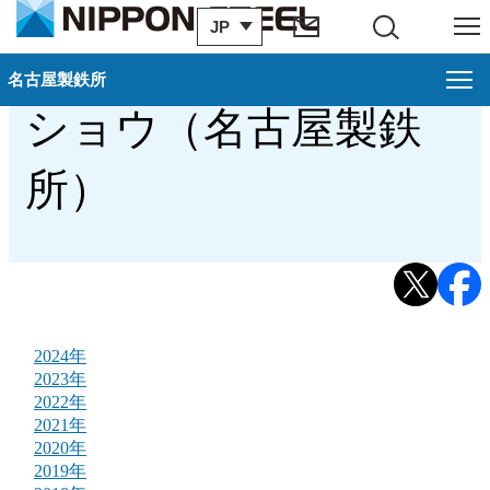
JP
サイト内検索
メニュー
過去の東海フラワー
名古屋製鉄所
名古屋製鉄所
る
閉じ
ショウ（名古屋製鉄
地域・社会貢献（名古屋製鉄所）
戻る
所）
地域の清掃活動（名古屋製鉄所）
コンサート活動（名古屋製鉄所）
東海秋まつり（名古屋製鉄所）
「東海フラワーショウ2025」（名古屋製鉄所）
2024年
2023年
2022年
2021年
2020年
2019年