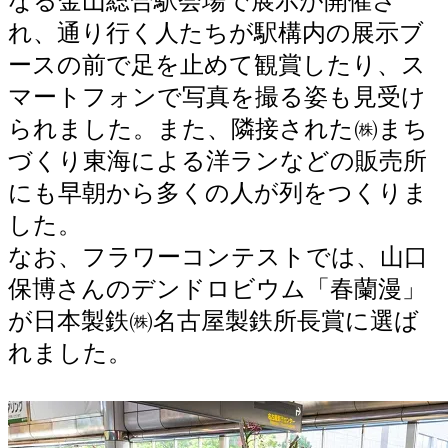
なる金山総合駅会場で展示が開催さ
れ、通り行く人たちが駅構内の展示ブ
ースの前で足を止めて観賞したり、ス
マートフォンで写真を撮る姿も見受け
られました。また、隣接された㈱まち
づくり東海による洋ランなどの販売所
にも早朝から多くの人が列をつくりま
した。
なお、フラワーコンテストでは、山口
保博さんのデンドロビウム「春蘭漫」
が日本製鉄㈱名古屋製鉄所長賞に選ば
れました。