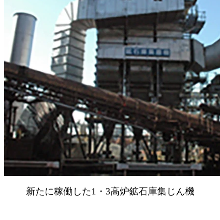
新たに稼働した1・3高炉鉱石庫集じん機