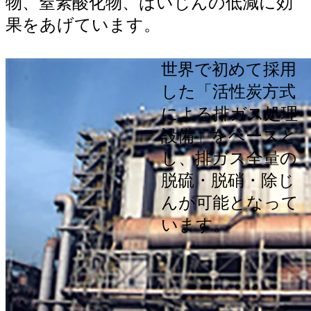
物、窒素酸化物、ばいじんの低減
に効
果をあげています。
世界で初めて採用
した「活性炭方式
による排ガス処理
設備」をベースと
し、排ガス全量の
脱硫・脱硝・除じ
んが可能となって
います。