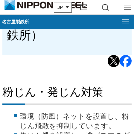
JP
サイト内検索
メニュー
大気の保全（名古屋製
名古屋製鉄所
名古屋製鉄所
閉じ
鉄所）
名古屋製鉄所案内
概要（名古屋製鉄所）
歴史・沿革（名古屋製鉄所）
工場見学のご案内（名古屋製鉄所）
粉じん・発じん対策
アクセス・地図（名古屋製鉄所）
関連会社・官公庁・その他団体（名古屋製鉄所）
環境（防風）ネットを設置し、粉
環境への取り組み（名古屋製鉄所）
じん飛散を抑制しています。