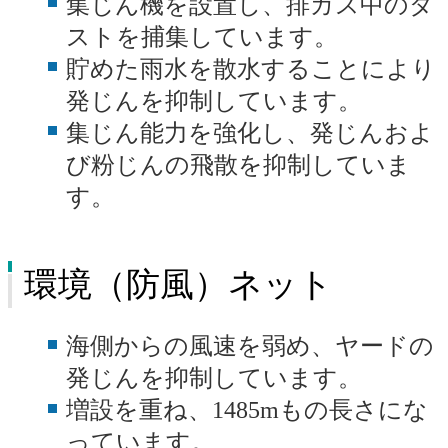
集じん機を設置し、
排ガス中のダ
地域・社会貢献（名古屋製鉄所）
ストを捕集
しています。
貯めた雨水を散水することにより
採用情報（名古屋製鉄所）
発じんを抑制
しています。
製品紹介（名古屋製鉄所）
集じん能力を強化し、発じんおよ
び粉じんの飛散を抑制していま
ISO登録証・JIS認証書（名古屋製鉄所）
す。
周辺地域のご案内（名古屋製鉄所）
環境（防風）ネット
海側からの風速を弱め、ヤードの
発じんを抑制しています。
増設を重ね、
1485mもの長さ
にな
っています。