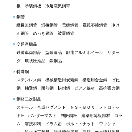
板 塗装鋼板 冷延電気鋼帯
鋼管
継目無鋼管 鍛接鋼管 電縫鋼管 電弧溶接鋼管 冷け
ん鋼管 めっき鋼管 被覆鋼管
交通産機品
鉄道車両部品 型鍛造品 鍛造アルミホイール リター
ダ 環状圧延品 鍛鋼品
特殊鋼
ステンレス鋼 機械構造用炭素鋼 構造用合金鋼 ばね
鋼 軸受鋼 耐熱鋼 快削鋼 ピアノ線材 高抗張力鋼
鋼材二次製品
スチール・合成セグメント ＮＳ－ＢＯＸ メトロデッ
キ® パンザーマスト 制振鋼板 建築用薄板部材 コラ
ム 溶接材料 ドラム缶 ボルト・ナット・ワッシャ