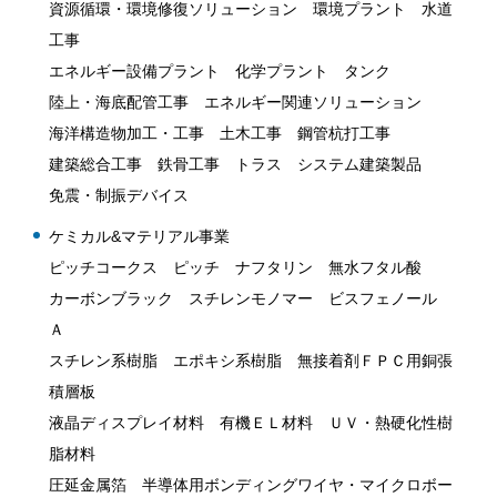
資源循環・環境修復ソリューション 環境プラント 水道
工事
エネルギー設備プラント 化学プラント タンク
陸上・海底配管工事 エネルギー関連ソリューション
海洋構造物加工・工事 土木工事 鋼管杭打工事
建築総合工事 鉄骨工事 トラス システム建築製品
免震・制振デバイス
ケミカル&マテリアル事業
ピッチコークス ピッチ ナフタリン 無水フタル酸
カーボンブラック スチレンモノマー ビスフェノール
Ａ
スチレン系樹脂 エポキシ系樹脂 無接着剤ＦＰＣ用銅張
積層板
液晶ディスプレイ材料 有機ＥＬ材料 ＵＶ・熱硬化性樹
脂材料
圧延金属箔 半導体用ボンディングワイヤ・マイクロボー