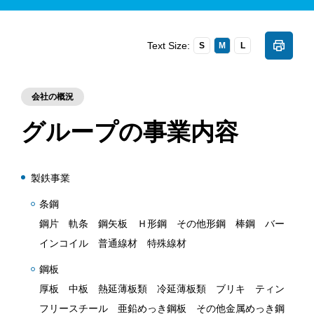
Text Size:
S
M
L
会社の概況
グループの事業内容
製鉄事業
条鋼
鋼片 軌条 鋼矢板 Ｈ形鋼 その他形鋼 棒鋼 バー
インコイル 普通線材 特殊線材
鋼板
厚板 中板 熱延薄板類 冷延薄板類 ブリキ ティン
フリースチール 亜鉛めっき鋼板 その他金属めっき鋼