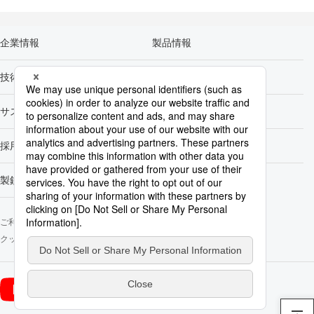
企業情報
製品情報
技術開発
カーボンニュートラル
サステナビリティ
株主・投資家情報
採用情報
Newsroom
製鉄所一覧
ご利用にあたって
ソーシャルメディアポリシー
個人情報保護方針
クッキー使用について
お問い合わせ
サイトマップ
日本製鉄
日本製鉄
YouTube
（新規ウインドウで開きます）
（新規ウインドウで開きます）
X公式アカウント
公式アカウント