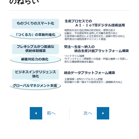
のねらい
前へ
次へ