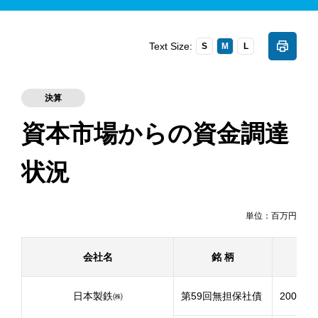
Text Size:
S
M
L
決算
資本市場からの資金調達
状況
単位：百万円
会社名
銘 柄
発行
日本製鉄㈱
第59回無担保社債
2008年