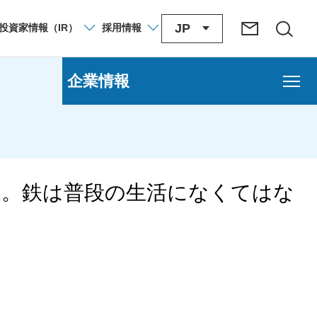
JP
投資家
情報
（IR）
採用
情報
企業情報
す。鉄は普段の生活になくてはな
語り