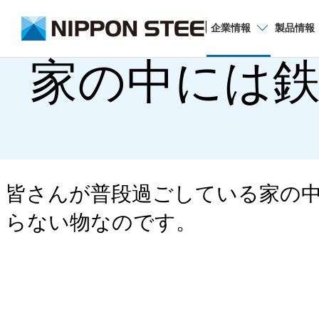
企業
情報
製品
情報
家の中には
企業情報
広報・企業広告
世界は鉄でできている。
皆さんが普段過ごしている家の
動画一覧
らない物なのです。
刊行物一覧
広告一覧