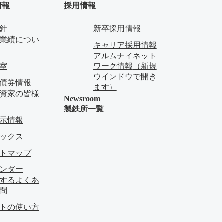
情報
採用情報
針
新卒採用情報
業績につい
キャリア採用情報
アルムナイネット
料室
ワーク情報
（新規
ウインドウで開き
債券情報
ます）
資家の皆様
Newsroom
製鉄所一覧
示情報
ピックス
イトマップ
レンダー
関するよくあ
問
イトの使い方