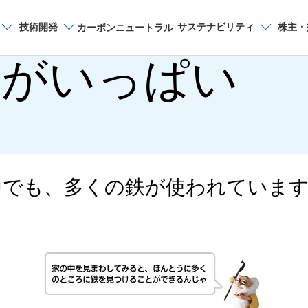
技術開発
サステナビリティ
株主・
サイト内検索
カーボンニュートラル
鉄がいっぱい
企業情報
刊行物一覧
広報誌・Web記事
中でも、多くの鉄が使われていま
日本製鉄の新・モノ
販売書籍
製鉄所パンフレット