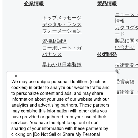
企業情報
製品情報
ニュース
トップメッセージ
情報
デジタルトランス
カタログ
フォーメーション
ード
製品に関
資機材調達
い合わせ
コーポレート・ガ
バナンス
技術開発
早わかり日本製鉄
技術開発本
所
受賞実績
技術論文