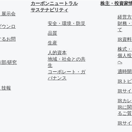
カーボンニュートラル
株主・投資家
サステナビリティ
・展示会
経営方
安全・環境・防災
財務・
ダウンロ
て
品質
するお問
IR資
生産
株式・
人的資本
個人投
地域・社会との共
へ
部/研究
生
適時開
コーポレート・ガ
バナンス
IRト
・技報
IRサ
IRカ
IRに
るご質
IRサ