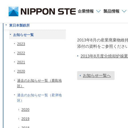
お問い合わせ
企業
情報
製品
情報
産業廃棄物維持管
東日本製鉄所
お知らせ一覧
2013年8月の産業廃棄物
2023
添付の資料をご参照くださ
2022
2013年8月度分焼却炉操
2021
2020
お知らせ一覧へ
過去のお知らせ一覧（鹿島地
区）
過去のお知らせ一覧（君津地
区）
2020
2019