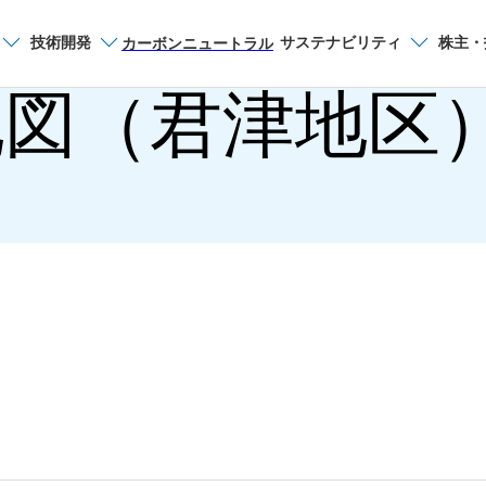
技術開発
サステナビリティ
株主・
サイト内検索
カーボンニュートラル
図（君津地区
東日本製鉄所
環境方針（東日本製
お知らせ一覧
過去のお知らせ
鹿島地区案内