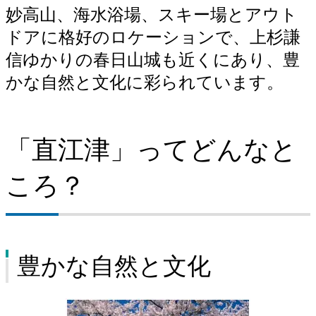
妙高山、海水浴場、スキー場とアウト
採用情報（直江津地区）
ドアに格好のロケーションで、上杉謙
ISO登録証・JIS認証書（直江津地区）
信ゆかりの春日山城も近くにあり、豊
かな自然と文化に彩られています。
「直江津」ってどんなと
ころ？
豊かな自然と文化