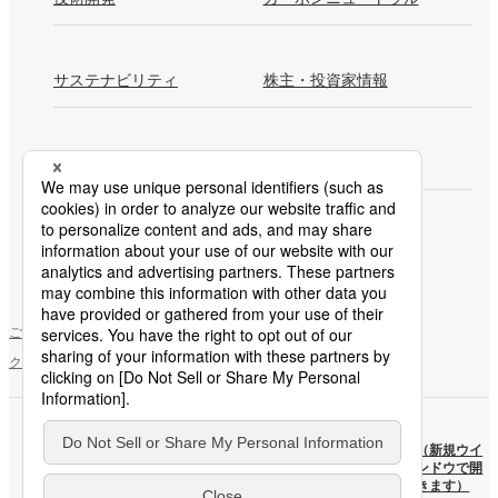
サステナビリティ
株主・投資家情報
採用情報
Newsroom
製鉄所一覧
ご利用にあたって
ソーシャルメディアポリシー
個人情報保護方針
クッキー使用について
お問い合わせ
サイトマップ
日本製
日本製
鉄
（新規ウ
鉄
（新規ウイ
YouTube
インドウ
X公式
ンドウで開
公式ア
で開きま
アカウ
きます）
カウン
す）