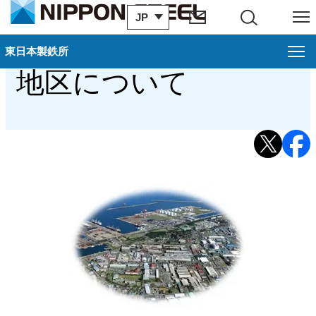
JP
サイト内検索
メニュー
東日本製鉄所 直江津
東日本製鉄所
東日本製鉄所
閉じ
地区について
直江津地区案内
概要（直江津地区）
歴史・沿革（直江津地区）
アクセス・地図（直江津地区）
関連会社（直江津地区）
環境への取り組み（直江津地区）
地域・社会貢献（直江津地区）