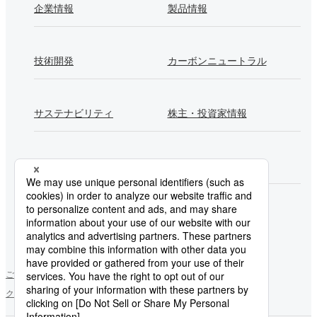
企業情報
製品情報
技術開発
カーボンニュートラル
サステナビリティ
株主・投資家情報
採用情報
Newsroom
製鉄所一覧
ご利用にあたって
ソーシャルメディアポリシー
個人情報保護方針
クッキー使用について
お問い合わせ
サイトマップ