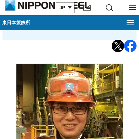
JP
サイト内検索
メニュー
小山 梨奈
東日本製鉄所
東日本製鉄所
る
閉じ
採用情報（直江津地区）
戻る
東日本製鉄所 直江津地区について
新卒募集要項（直江津地区）
中途募集要項（直江津地区）
キャリア登録募集中（直江津地区）
先輩社員の声（直江津地区）
福利厚生（直江津地区）