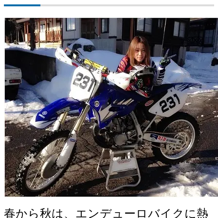
春から秋は、エンデューロバイクに熱