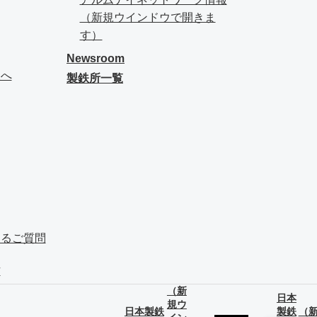
（新規ウインドウで開きま
す）
Newsroom
様へ
製鉄所一覧
あるご質問
方
（新
日本
規ウ
日本製鉄
製鉄
（