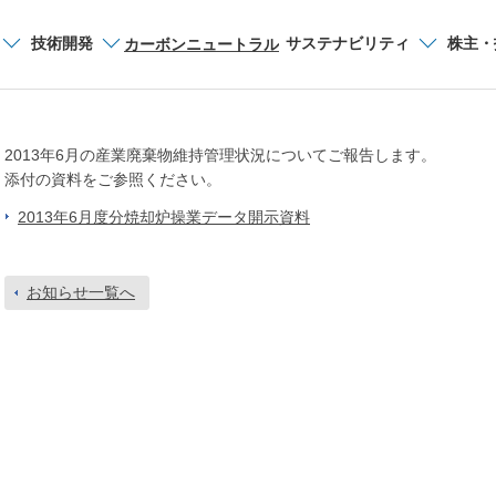
技術開発
サイト内検索
サステナビリティ
株主・
カーボンニュートラル
産業廃棄物維持管理状況(2013年6月デー
2013年6月の産業廃棄物維持管理状況についてご報告します。
添付の資料をご参照ください。
2013年6月度分焼却炉操業データ開示資料
お知らせ一覧へ