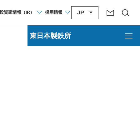
JP
投資家
情報
（IR）
採用
情報
タ）について
2013/07/11
東日本製鉄所