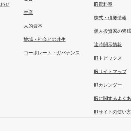
合わせ
IR資料室
生産
株式・債券情報
人的資本
個人投資家の皆
地域・社会との共生
適時開示情報
コーポレート・ガバナンス
IRトピックス
IRサイトマップ
IRカレンダー
IRに関するよく
IRサイトの使い