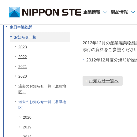
お問い合わせ
企業
情報
製品
情報
産業廃棄物維持管
東日本製鉄所
お知らせ一覧
2012年12月の産業廃棄
2023
添付の資料をご参照くださ
2022
2012年12月度分焼却炉
2021
2020
お知らせ一覧へ
過去のお知らせ一覧（鹿島地
区）
過去のお知らせ一覧（君津地
区）
2020
2019