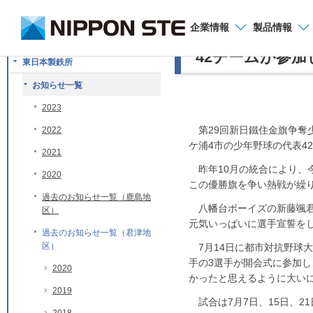
お問い合わせ
企業
情報
製品
情報
第29回新日鐵住
42チームが参
東日本製鉄所
お知らせ一覧
2023
第29回新日鐵住金旗争奪
2022
ケ浦4市の少年野球の代表4
2021
昨年10月の統合により、
2020
この優勝旗を争い熱戦が繰
過去のお知らせ一覧（鹿島地
八幡台ボーイズの新藤颯君
区）
元気いっぱいに選手宣誓を
過去のお知らせ一覧（君津地
区）
7月14日に都市対抗野球
手の3選手が開会式に参加
2020
かったと思えるように大い
2019
試合は7月7日、15日、2