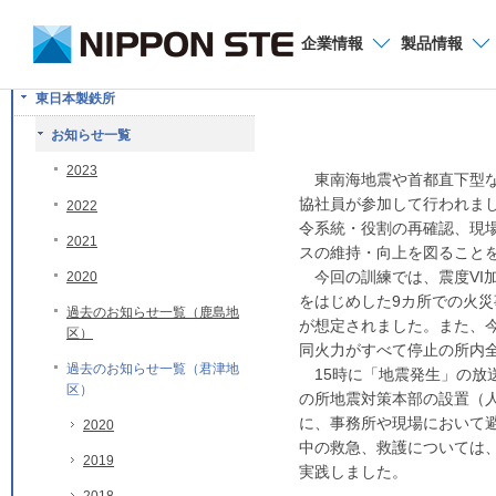
お問い合わせ
企業
情報
製品
情報
2013年度所地
東日本製鉄所
お知らせ一覧
2023
東南海地震や首都直下型など
協社員が参加して行われま
2022
令系統・役割の再確認、現
2021
スの維持・向上を図ること
今回の訓練では、震度VI加
2020
をはじめした9カ所での火災
過去のお知らせ一覧（鹿島地
が想定されました。また、
区）
同火力がすべて停止の所内
過去のお知らせ一覧（君津地
15時に「地震発生」の放
区）
の所地震対策本部の設置（
に、事務所や現場において
2020
中の救急、救護については
2019
実践しました。