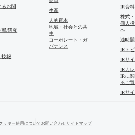
品質
するお問
IR資
生産
株式・
人的資本
個人投
地域・社会との共
へ
部/研究
生
適時開
コーポレート・ガ
バナンス
IRト
・技報
IRサ
IRカ
IRに
るご質
IRサ
クッキー使用について
お問い合わせ
サイトマップ