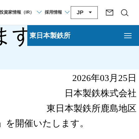
JP
投資家
情報
（IR）
採用
情報
ます！
東日本製鉄所
2026年03月25日
日本製鉄株式会社
東日本製鉄所鹿島地区
」を開催いたします。