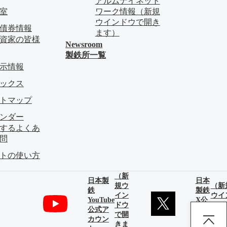
アルムナイネット
料室
ワーク情報
（新規
ウインドウで開き
債券情報
ます）
資家の皆様
Newsroom
製鉄所一覧
示情報
ピックス
イトマップ
レンダー
関するよくあ
問
イトの使い方
（新
日本製
日本
規ウ
（新
鉄
製鉄
イン
ウイ
YouTube
X公
ドウ
ドウ
公式ア
式ア
で開
開き
カウン
カウ
きま
す）