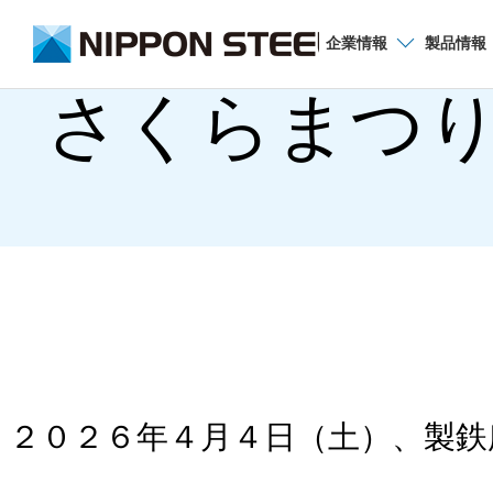
企業
情報
製品
情報
さくらまつ
２０２６年４月４日（土）、製