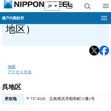
JP
サイト内検索
メニュー
アクセス・地図（呉
瀬戸内製鉄所
地区）
瀬戸内製鉄所
お知らせ一覧
過去のお知らせ
広畑地区案内
地図
アクセス方法
呉地区案内
呉地区
阪神地区案内
所在地
〒737-8520 広島県呉市昭和町11番1号