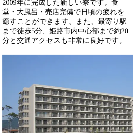
2009年に完成した新しい寮です。食
環境への取り組み（広畑地区）
堂・大風呂・売店完備で日頃の疲れを
地域・社会貢献（広畑地区）
癒すことができます。また、最寄り駅
まで徒歩5分、姫路市内中心部まで約20
採用情報（広畑地区）
分と交通アクセスも非常に良好です。
製品紹介（広畑地区）
ISO登録証・JIS認証書（広畑地区）
アスベスト（石綿）に関する瀬戸内製鉄所 健康相談窓口
所内の野鳥（広畑地区）