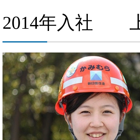
アクセス・地図（広畑地区）
2014年入社 
関連会社・リンク（広畑地区）
環境への取り組み（広畑地区）
地域・社会貢献（広畑地区）
採用情報（広畑地区）
製品紹介（広畑地区）
ISO登録証・JIS認証書（広畑地区）
アスベスト（石綿）に関する瀬戸内製鉄所