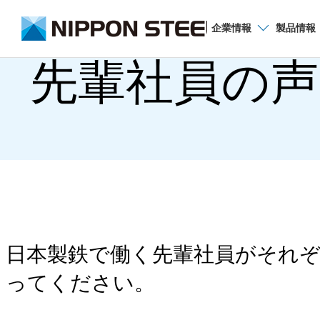
企業
情報
製品
情報
先輩社員の声
瀬戸内製鉄所
広畑地区案内
概要（広畑地区）
過去のお知らせ
日本製鉄で働く先輩社員がそれぞ
歴史・沿革（広畑地区）
ってください。
工場見学のご案内（広畑地区）