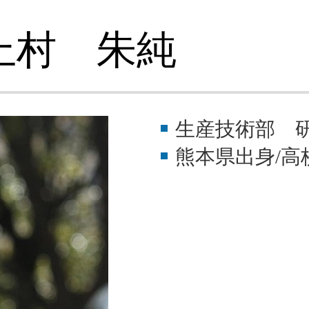
先輩社員の声（広畑
上村 朱純
福利厚生（広畑地区
教育・研修制度紹介
生産技術部 
同好会紹介（広畑地
熊本県出身/高
お問い合わせ（広畑
瀬戸内製鉄所 協力会社
 健康相談窓口