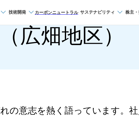
技術開発
サステナビリティ
株主・
サイト内検索
カーボンニュートラル
（広畑地区）
瀬戸内製鉄所
採用情報（広畑地
周辺地域のご案内（
新卒募集要項（広畑
れの意志を熱く語っています。社
キャリア採用（正社
キャリア登録募集中