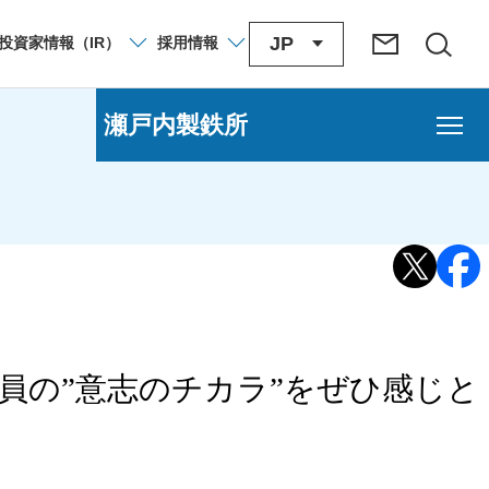
JP
投資家
情報
（IR）
採用
情報
瀬戸内製鉄所
区）
広畑地区）
地区）
員の”意志のチカラ”をぜひ感じと
員）募集要項（広畑地区）
（広畑地区）