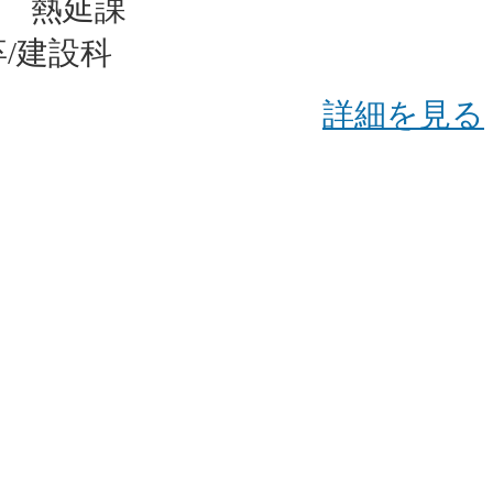
 熱延課
/建設科
詳細を見る