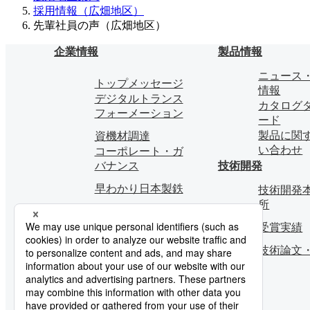
採用情報（広畑地区）
先輩社員の声（広畑地区）
企業情報
製品情報
ニュース
トップメッセージ
情報
デジタルトランス
カタログ
フォーメーション
ード
製品に関
資機材調達
い合わせ
コーポレート・ガ
バナンス
技術開発
早わかり日本製鉄
技術開発本
所
受賞実績
技術論文