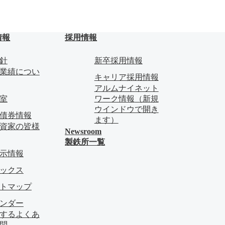
情報
採用情報
針
新卒採用情報
業績につい
キャリア採用情報
アルムナイネット
料室
ワーク情報
（新規
ウインドウで開き
債券情報
ます）
資家の皆様
Newsroom
製鉄所一覧
示情報
ピックス
イトマップ
レンダー
関するよくあ
問