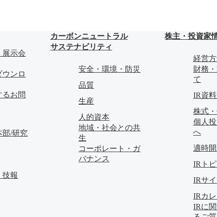
カーボンニュートラル
株主・投資家
サステナビリティ
・展示会
経営方
安全・環境・防災
財務・
ダウンロ
て
品質
するお問
IR資
生産
株式・
人的資本
個人投
地域・社会との共
へ
部/研究
生
適時開
コーポレート・ガ
バナンス
IRト
・技報
IRサ
IRカ
IRに
るご質