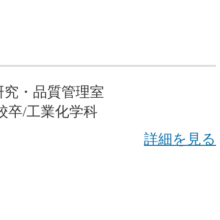
地区）
）
（広畑地区）
研究・品質管理室
区）
校卒/工業化学科
地区）
詳細を見る
採用情報 『ALL SETOUCHI』