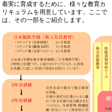
着実に育成するために、様々な教育カ
環境への取り組み（和歌山地区）
リキュラムを用意しています。ここで
地域・社会貢献（和歌山地区）
は、その一部をご紹介します。
採用情報（和歌山地区）
製品紹介（和歌山地区）
ISO登録証（和歌山地区、大阪地区（堺））