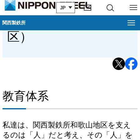
JP
サイト内検索
メニュー
諸制度紹介（和歌山地
関西製鉄所
関西製鉄所
閉じ
区）
和歌山地区案内
概要（和歌山地区）
過去のお知らせ
歴史・沿革（和歌山地区）
教育体系
工場見学のご案内（和歌山地区）
アクセス・地図（和歌山地区）
私達は、関西製鉄所和歌山地区を支え
関連会社（和歌山地区）
るのは「人」だと考え、その「人」を