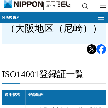
JP
サイト内検索
メニュー
ISO登録証・JIS認証書
関西製鉄所
関西製鉄所
閉じ
（大阪地区（尼崎））
大阪地区案内
概要（大阪地区（大阪））
過去のお知らせ
歴史・沿革（大阪地区（大阪））
ISO14001登録証一覧
アクセス・地図（大阪地区（大阪））
関連会社（大阪地区）
適用規格
登録範囲
環境への取り組み（大阪地区（大阪））