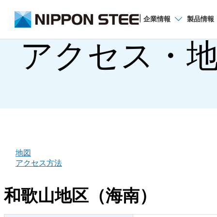
企業
情報
製品
情報
アクセス・地
関西製鉄所
お知らせ一覧
和歌山地区案内
地図
アクセス方法
大阪地区案内
和歌山地区（海南）