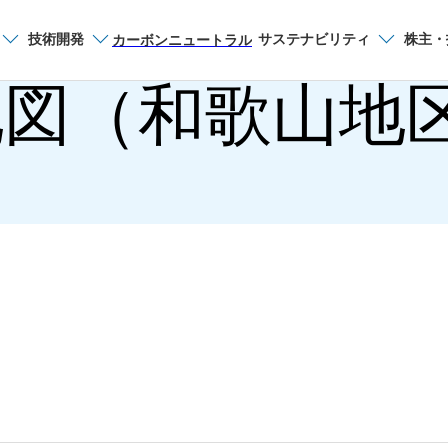
技術開発
サステナビリティ
株主・
サイト内検索
カーボンニュートラル
図（和歌山地
関西製鉄所
和歌山地区案内
概要（和歌山地区）
過去のお知らせ
歴史・沿革（和歌山
工場見学のご案内（