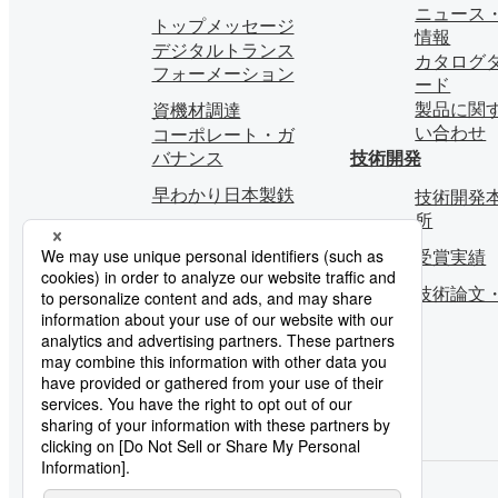
ニュース
トップメッセージ
情報
デジタルトランス
カタログ
フォーメーション
ード
製品に関
資機材調達
い合わせ
コーポレート・ガ
バナンス
技術開発
早わかり日本製鉄
技術開発本
所
受賞実績
技術論文