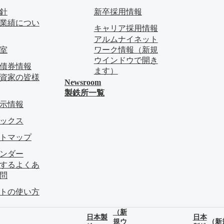
針
新卒採用情報
業績につい
キャリア採用情報
アルムナイネット
料室
ワーク情報
（新規
ウインドウで開き
債券情報
ます）
資家の皆様
Newsroom
製鉄所一覧
示情報
ピックス
イトマップ
レンダー
関するよくあ
問
イトの使い方
（新
日本製
日本
規ウ
（新