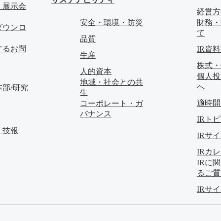
・展示会
経営方
安全・環境・防災
財務・
ダウンロ
て
品質
するお問
IR資
生産
株式・
人的資本
個人投
地域・社会との共
へ
部/研究
生
適時開
コーポレート・ガ
バナンス
IRト
・技報
IRサ
IRカ
IRに
るご質
IRサ