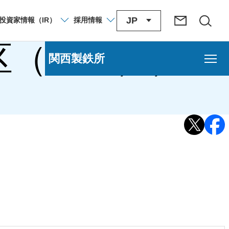
JP
投資家
情報
（IR）
採用
情報
区（海南））
関西製鉄所
地区）
和歌山地区）